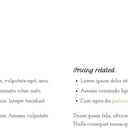
Pricing related
ec, vulputate eget, arcu.
Lorem ipsum dolor sit 
nenatis vitae, justo.
Aenean commodo ligul
um. Integer tincidunt.
Cum agnis dis
parturi
isi. Aenean vulputate
Donec quam felis, ultricie
Nulla consequat massa qu