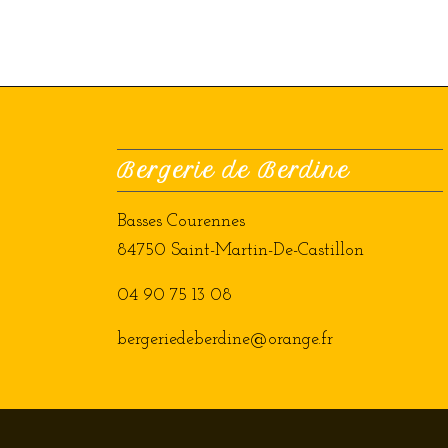
Bergerie de Berdine
Basses Courennes
84750 Saint-Martin-De-Castillon
04 90 75 13 08
bergeriedeberdine@orange.fr