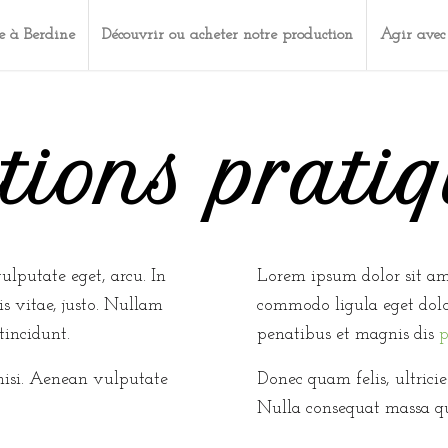
e à Berdine
Découvrir ou acheter notre production
Agir avec
ions pratiq
vulputate eget, arcu. In
Lorem ipsum dolor sit ame
is vitae, justo. Nullam
commodo ligula eget dol
tincidunt.
penatibus et magnis dis
p
isi. Aenean vulputate
Donec quam felis, ultricie
Nulla consequat massa qu