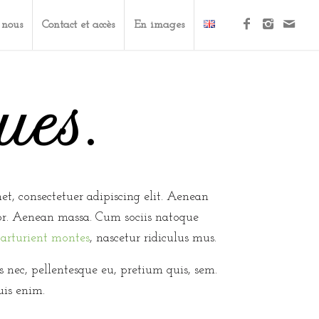
 nous
Contact et accès
En images
ues
.
t, consectetuer adipiscing elit. Aenean
or. Aenean massa. Cum sociis natoque
arturient montes
, nascetur ridiculus mus.
s nec, pellentesque eu, pretium quis, sem.
is enim.