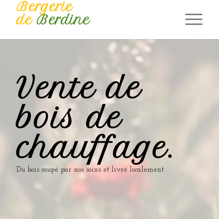
Bergerie
de
Berdine
Vente de
bois de
chauffage
.
Du bois coupé par nos soins et livré localement