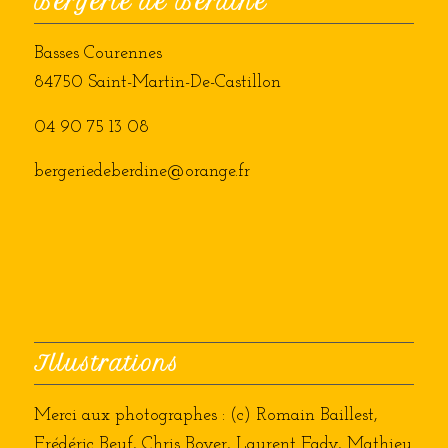
Bergerie de Berdine
Basses Courennes
84750 Saint-Martin-De-Castillon
04 90 75 13 08
bergeriedeberdine@orange.fr
Illustrations
Merci aux photographes : (c) Romain Baillest,
Frédéric Beuf, Chris Boyer, Laurent Fady, Mathieu