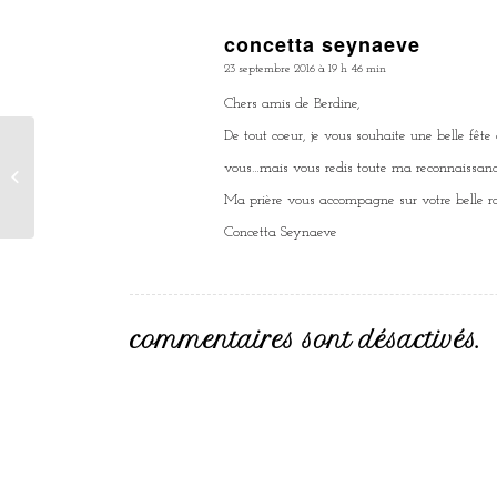
concetta seynaeve
dit
23 septembre 2016 à 19 h 46 min
:
Chers amis de Berdine,
De tout coeur, je vous souhaite une belle fête 
vous…mais vous redis toute ma reconnaissan
Comme un air d'opéra…
Ma prière vous accompagne sur votre belle ro
Concetta Seynaeve
commentaires sont désactivés.