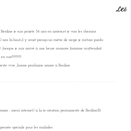
Les
e Berdine je suis projeté 36 ans en arrière,et je vois les chemins
 30 ans là-haut,il y avait presqu’un mètre de neige je m’étais pardu
9 ,lorsque je suis arrivé à une heure avancée Josianne m’attendait
cuir!!!!!!!!!!!
reste vive ,bonne prochaine année à Berdine
Josiane , merci internet) à la re-création permanente de Berdine.Et
.
pensée spéciale pour les malades.