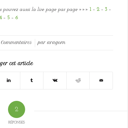
s pouvez aussi la lire page par page
»»»
1
–
2
–
3
–
4
–
5
–
6
 Commentaires
par
aragorn
/
er cet article
2
RÉPONSES