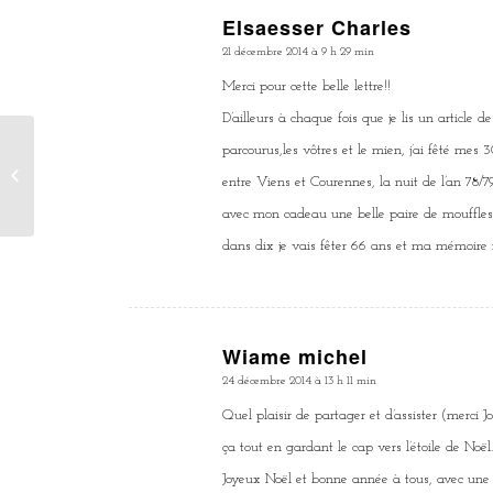
Elsaesser Charles
dit
21 décembre 2014 à 9 h 29 min
:
Merci pour cette belle lettre!!
D’ailleurs à chaque fois que je lis un article d
parcourus,les vôtres et le mien, j’ai fêté mes
Tristes nouvelles
entre Viens et Courennes, la nuit de l’an 78/7
avec mon cadeau une belle paire de mouffles en 
dans dix je vais fêter 66 ans et ma mémoire 
Wiame michel
dit
24 décembre 2014 à 13 h 11 min
:
Quel plaisir de partager et d’assister (merci 
ça tout en gardant le cap vers l’étoile de Noël
Joyeux Noël et bonne année à tous, avec une 