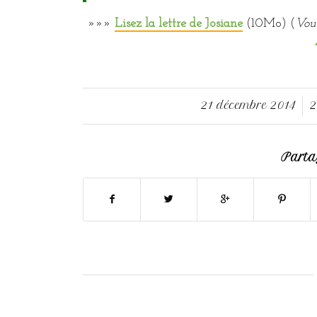
»»»
Lisez la lettre de Josiane
(10Mo) (
Vou
21 décembre 2014
2
/
Partag