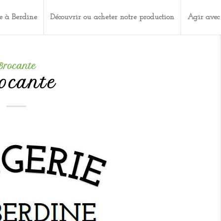
e à Berdine
Découvrir ou acheter notre production
Agir avec
Brocante
ocante