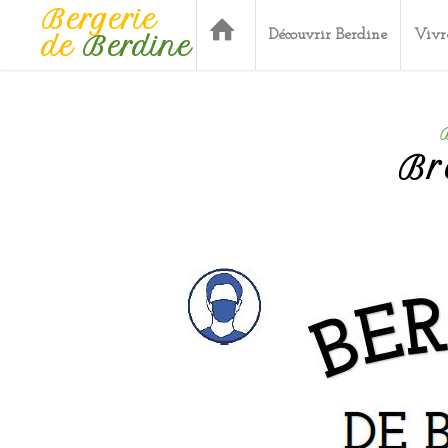
Bergerie
Découvrir Berdine
Vivr
de
Berdine
Br