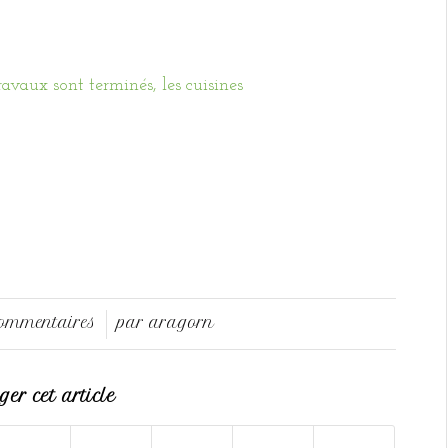
Commentaires
par
aragorn
/
er cet article