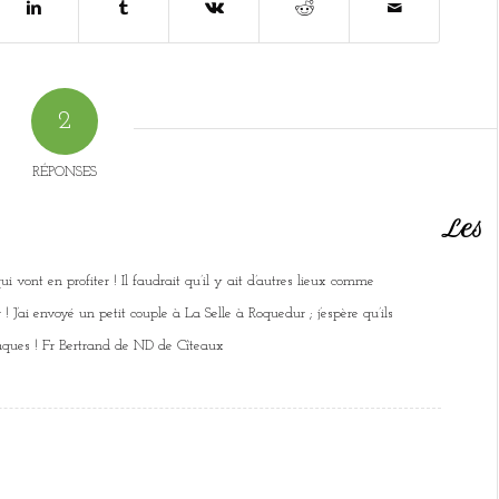
2
RÉPONSES
Les
i vont en profiter ! Il faudrait qu’il y ait d’autres lieux comme
 ! J’ai envoyé un petit couple à La Selle à Roquedur ; j’espère qu’ils
Pâques ! Fr Bertrand de ND de Cîteaux