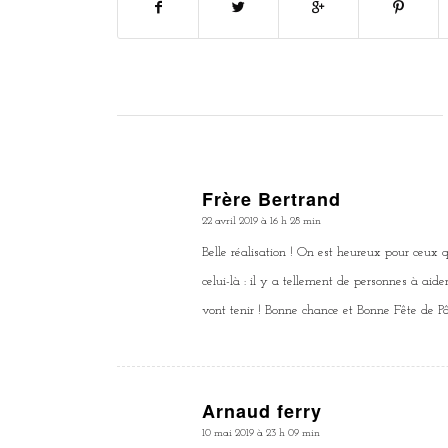
Frère Bertrand
dit
22 avril 2019 à 16 h 28 min
:
Belle réalisation ! On est heureux pour ceux qu
celui-là : il y a tellement de personnes à aider
vont tenir ! Bonne chance et Bonne Fête de 
Arnaud ferry
dit
10 mai 2019 à 23 h 09 min