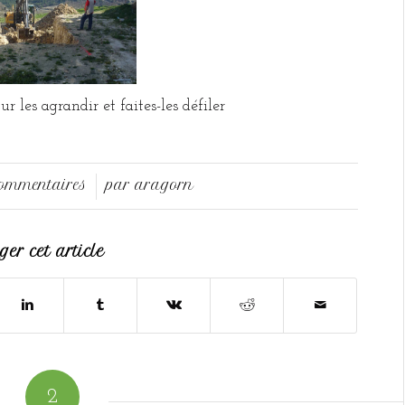
r les agrandir et faites-les défiler
Commentaires
par
aragorn
/
er cet article
2