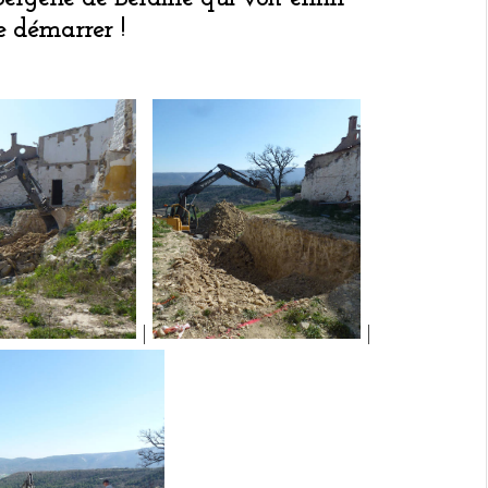
e démarrer !
|
|