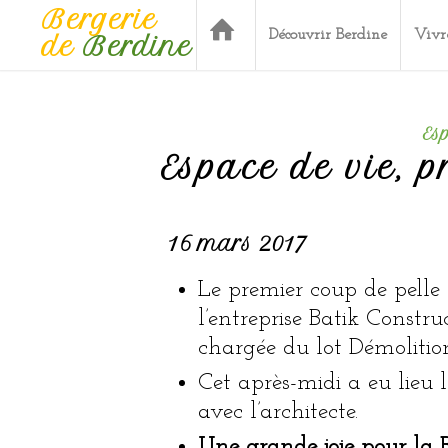
Bergerie
Découvrir Berdine
Vivr
de
Berdine
Es
Espace de vie, p
16 mars 2017
Le premier coup de pelle
l’entreprise Batik Constru
chargée du lot Démolitio
Cet après-midi a eu lieu 
avec l’architecte.
Une grande joie pour la B