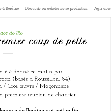
e à Berdine
Découvrir ou acheter notre production
Agir avec
pace de Vie
remier coup de pelle
 a été donné ce matin par
ction (basée à Roussillon, 84),
n / Gros œuvre / Maçonnerie.
la première réunion de chantier
ergerie de Berdine qui voit enfin