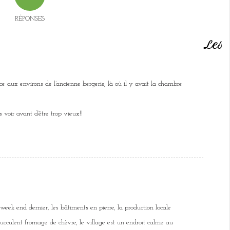
RÉPONSES
Les
 ce aux environs de l’ancienne bergerie, là où il y avait la chambre
 voir avant d’être trop vieux!!
week end dernier, les bâtiments en pierre, la production locale
cculent fromage de chèvre, le village est un endroit calme au