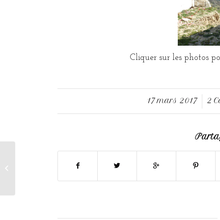
Cliquer sur les photos pou
17 mars 2017
2 
/
Partag
Roger nous a quitté