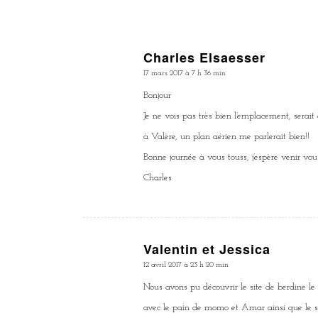
Charles Elsaesser
dit
17 mars 2017 à 7 h 36 min
:
Bonjour
Je ne vois pas très bien l’emplacement, serait
à Valère, un plan aérien me parlerait bien!!
Bonne journée à vous touss, j’espère venir vous
Charles
Valentin et Jessica
dit
12 avril 2017 à 23 h 20 min
:
Nous avons pu découvrir le site de berdine le 
avec le pain de momo et Amar ainsi que le su