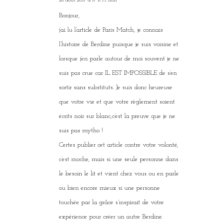
dit
28 août 2017 à 17 h 15 min
:
Bonjour,
j’ai lu l’article de Paris Match, je connais
l’histoire de Berdine puisque je suis voisine et
lorsque j’en parle autour de moi souvent je ne
suis pas crue car IL EST IMPOSSIBLE de s’en
sortir sans substituts. Je suis donc heureuse
que votre vie et que votre règlement soient
écrits noir sur blanc,c’est la preuve que je ne
suis pas mytho !
Certes publier cet article contre votre volonté,
c’est moche, mais si une seule personne dans
le besoin le lit et vient chez vous ou en parle
ou bien encore mieux si une personne
touchée par la grâce s’inspirait de votre
expérience pour créer un autre Berdine.