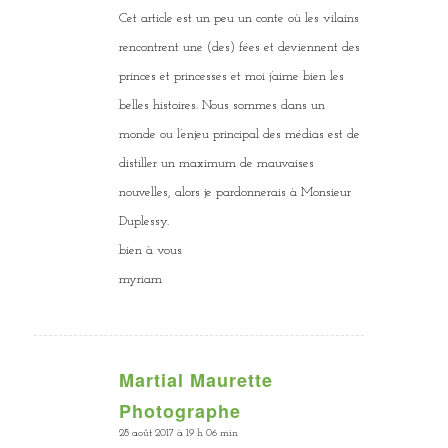
Cet article est un peu un conte où les vilains
rencontrent une (des) fées et deviennent des
princes et princesses et moi j’aime bien les
belles histoires. Nous sommes dans un
monde ou l’enjeu principal des médias est de
distiller un maximum de mauvaises
nouvelles, alors je pardonnerais à Monsieur
Duplessy.
bien à vous
myriam
Martial Maurette
dit
Photographe
:
28 août 2017 à 19 h 06 min