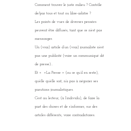
Comment trouver le juste milieu ? Contrôle
de/par tous et tout ou libre-arbitre ?
Les points de vues de diverses pensées
peuvent être diffusés, tant que ce n’est pas
mensonger.
Un (vrai) article d’un (vrai) journaliste n’est
pas une publicité (voire un communiqué dit
de presse)…
Et « »La Presse » (ou ce qu’il en reste),
qu’elle qu’elle soit, n’a pas à négocier ses
parutions journalistiques.
C’est au lecteur, (à l’individu), de faire la
part des choses et de s’informer, sur des
articles différents, voire contradictoires.