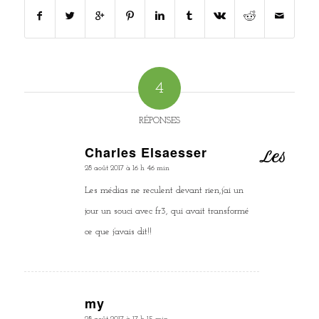
4
RÉPONSES
Charles Elsaesser
Les
dit
28 août 2017 à 16 h 46 min
:
Les médias ne reculent devant rien,j’ai un
jour un souci avec fr3, qui avait transformé
ce que j’avais dit!!
my