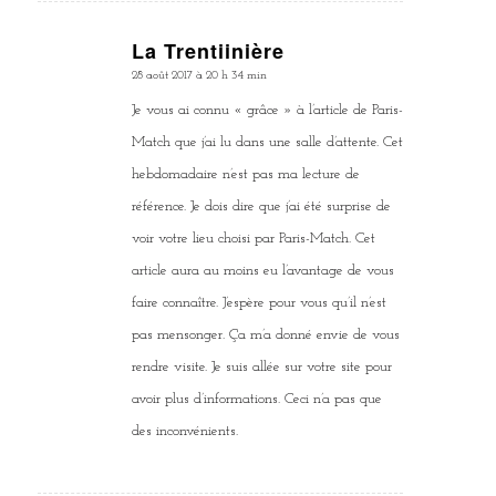
La Trentiinière
dit
28 août 2017 à 20 h 34 min
:
Je vous ai connu « grâce » à l’article de Paris-
Match que j’ai lu dans une salle d’attente. Cet
hebdomadaire n’est pas ma lecture de
référence. Je dois dire que j’ai été surprise de
voir votre lieu choisi par Paris-Match. Cet
article aura au moins eu l’avantage de vous
faire connaître. J’espère pour vous qu’il n’est
pas mensonger. Ça m’a donné envie de vous
rendre visite. Je suis allée sur votre site pour
avoir plus d’informations. Ceci n’a pas que
des inconvénients.