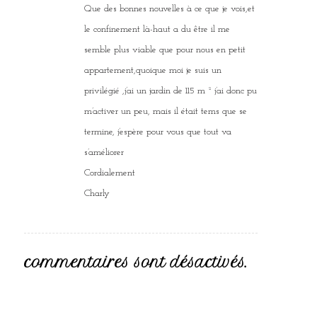
Que des bonnes nouvelles à ce que je vois,et
le confinement là-haut a du être il me
semble plus viable que pour nous en petit
appartement,quoique moi je suis un
privilégié ,j’ai un jardin de 115 m ² j’ai donc pu
m’activer un peu, mais il était tems que se
termine, j’espère pour vous que tout va
s’améliorer
Cordialement
Charly
commentaires sont désactivés.