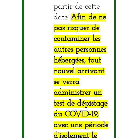
partir de cette
date.
Afin de ne
pas risquer de
contaminer les
autres personnes
hébergées, tout
nouvel arrivant
se verra
administrer un
test de dépistage
du COVID-19,
avec une période
d’isolement le