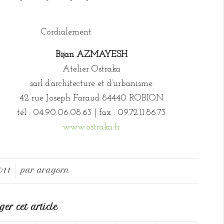
Cordialement
Bijan AZMAYESH
Atelier Ostraka
sarl d’architecture et d’urbanisme
42 rue Joseph Faraud 84440 ROBION
tél : 04.90.06.08.63 | fax : 09.72.11.86.73
www.ostraka.fr
011
par
aragorn
er cet article