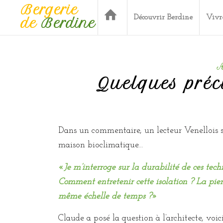
Bergerie
Découvrir Berdine
Vivr
de
Berdine
A
Quelques préc
Dans un commentaire, un lecteur Venellois se
maison bioclimatique…
«
Je m’interroge sur la durabilité de ces tec
Comment entretenir cette isolation ? La pier
même échelle de temps ?
»
Claude a posé la question à l’architecte, voi