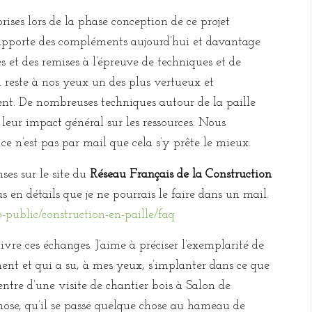
prises lors de la phase conception de ce projet
J’apporte des compléments aujourd’hui et davantage
s et des remises à l’épreuve de techniques et de
i reste à nos yeux un des plus vertueux et
nt. De nombreuses techniques autour de la paille
 leur impact général sur les ressources. Nous
ce n’est pas par mail que cela s’y prête le mieux.
ses sur le site du
Réseau Français de la Construction
s en détails que je ne pourrais le faire dans un mail.
p-public/construction-en-paille/faq
ivre ces échanges. J’aime à préciser l’exemplarité de
ment et qui a su, à mes yeux, s’implanter dans ce que
entre d’une visite de chantier bois à Salon de
 chose, qu’il se passe quelque chose au hameau de