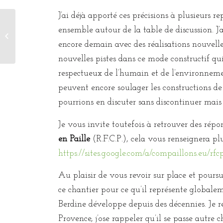
J’ai déjà apporté ces précisions à plusieurs re
ensemble autour de la table de discussion. 
Triste nouvelle
encore demain avec des réalisations nouvelle
nouvelles pistes dans ce mode constructif qu
respectueux de l’humain et de l’environneme
peuvent encore soulager les constructions de
pourrions en discuter sans discontinuer mais 
Je vous invite toutefois à retrouver des répon
en Paille
(R.F.C.P.), cela vous renseignera plu
https://sites.google.com/a/compaillons.eu/rfc
Au plaisir de vous revoir sur place et poursu
ce chantier pour ce qu’il représente globale
Berdine développe depuis des décennies. Je r
Provence, j’ose rappeler qu’il se passe autre