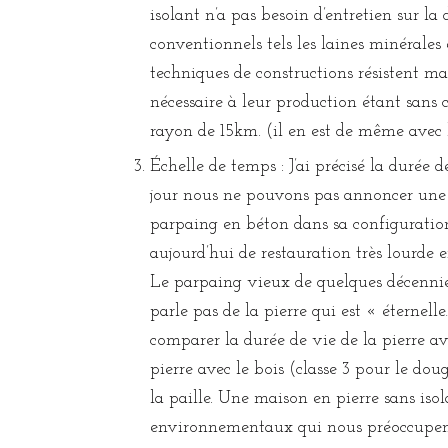
isolant n’a pas besoin d’entretien sur la 
conventionnels tels les laines minérales
techniques de constructions résistent ma
nécessaire à leur production étant san
rayon de 15km. (il en est de même avec 
Échelle de temps : J’ai précisé la durée 
jour nous ne pouvons pas annoncer une 
parpaing en béton dans sa configuratio
aujourd’hui de restauration très lourde
Le parpaing vieux de quelques décennies
parle pas de la pierre qui est « éternel
comparer la durée de vie de la pierre av
pierre avec le bois (classe 3 pour le do
la paille. Une maison en pierre sans is
environnementaux qui nous préoccupen