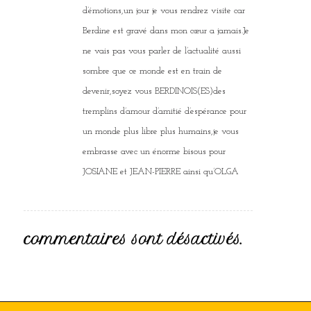
d’émotions,un jour je vous rendrez visite car
Berdine est gravé dans mon cœur a jamais.Je
ne vais pas vous parler de l’actualité aussi
sombre que ce monde est en train de
devenir,soyez vous BERDINOIS(ES)des
tremplins d’amour d’amitié d’espérance pour
un monde plus libre plus humains,je vous
embrasse avec un énorme bisous pour
JOSIANE et JEAN-PIERRE ainsi qu’OLGA
commentaires sont désactivés.