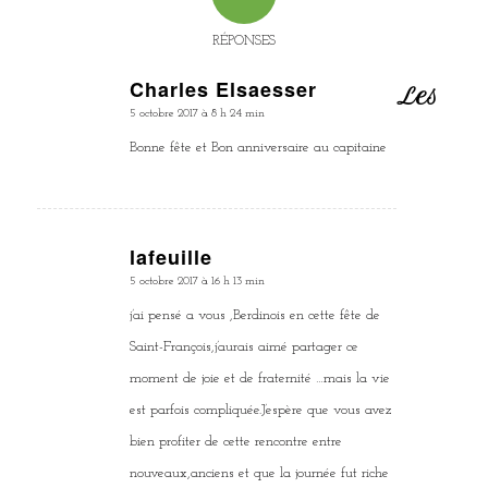
RÉPONSES
Charles Elsaesser
Les
dit
5 octobre 2017 à 8 h 24 min
:
Bonne fête et Bon anniversaire au capitaine
lafeuille
dit
5 octobre 2017 à 16 h 13 min
:
j’ai pensé a vous ,Berdinois en cette fête de
Saint-François,j’aurais aimé partager ce
moment de joie et de fraternité …mais la vie
est parfois compliquée.J’espère que vous avez
bien profiter de cette rencontre entre
nouveaux,anciens et que la journée fut riche